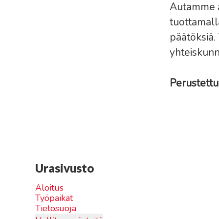
Autamme a
tuottamall
päätöksiä.
yhteiskunn
Perustett
Urasivusto
Aloitus
Työpaikat
Tietosuoja