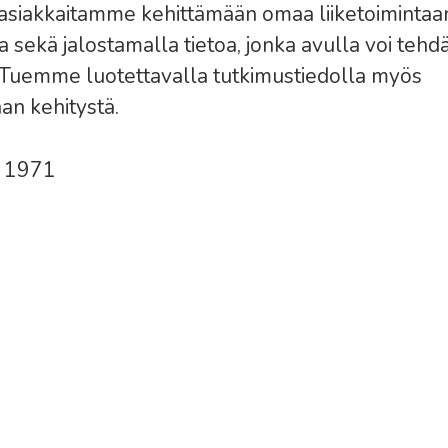
siakkaitamme kehittämään omaa liiketoimintaa
a sekä jalostamalla tietoa, jonka avulla voi teh
 Tuemme luotettavalla tutkimustiedolla myös
an kehitystä.
u
1971