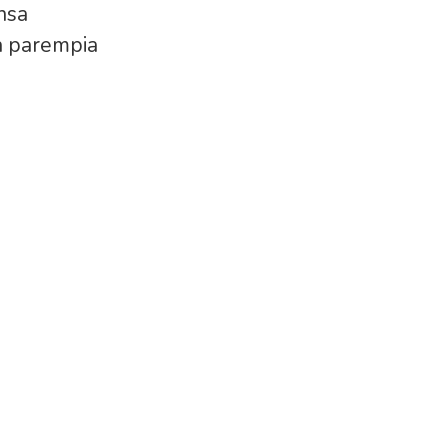
nsa
dä parempia