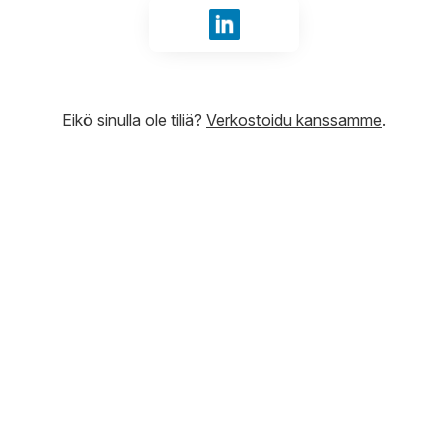
Kirjaudu sisään tunnuksilla Li
Eikö sinulla ole tiliä?
Verkostoidu kanssamme
.