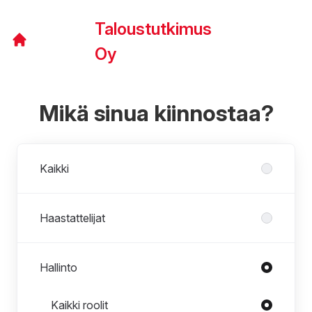
Taloustutkimus
Oy
Mikä sinua kiinnostaa?
Osastot
Kaikki
Haastattelijat
Hallinto
Roolit osastossa Hallinto
Kaikki roolit