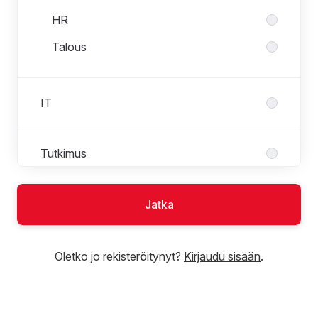
HR
Talous
IT
Tutkimus
Jatka
Oletko jo rekisteröitynyt?
Kirjaudu sisään
.